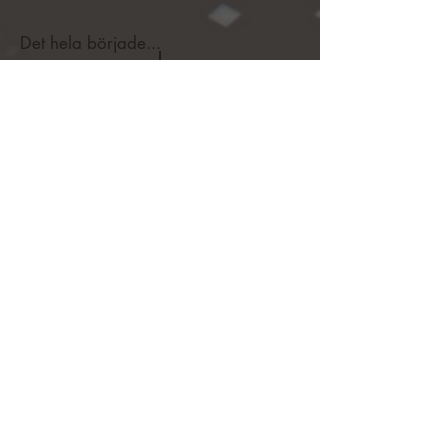
Det hela började...
1854
Så bildades församlingen
1855
1880
1889
1890
1970