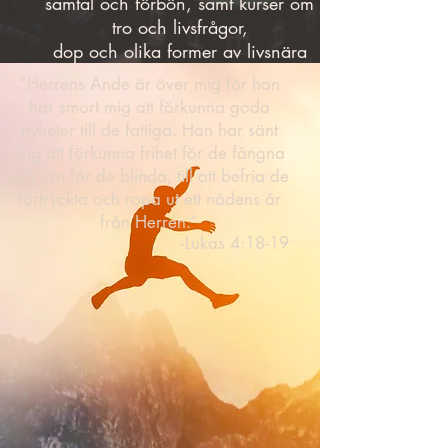
samtal och förbön, samt kurser om
tro och livsfrågor,
dop och olika former av livsnära
gemenskap.
”Herrens Ande är över mig för han
har smort mig att förkunna goda
nyheter till de fattiga. Han har sänt
mig att förkunna frihet för de fångna
och syn för de blinda, till att befria de
förtryckta och ropa ut ett nådens år
från Herren.”
-Lukas 4:18-19