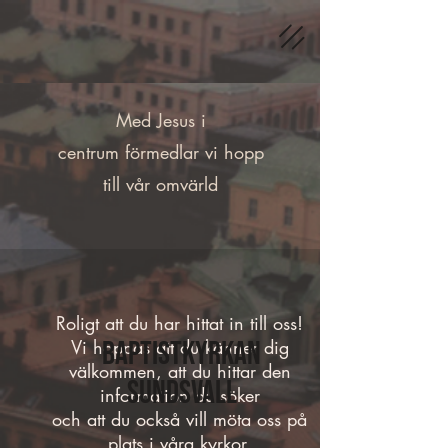
Med Jesus i
centrum
förmedlar vi hopp
till vår omvärld
Roligt att du har hittat in till oss!
Vi hoppas att du känner dig
Baptistkyrkan
välkommen, att du hittar den
Sundsvall
information du söker
och att du också vill möta oss på
plats i våra kyrkor.