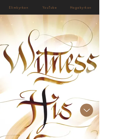
Elimkyrkan
YouTube
Hagakyrkan